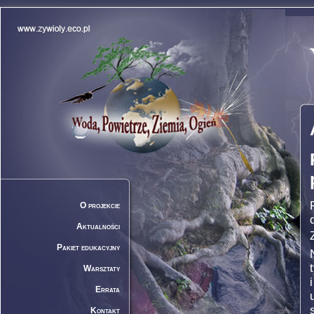
O projekcie
Aktualności
Pakiet edukacyjny
Warsztaty
Errata
Kontakt